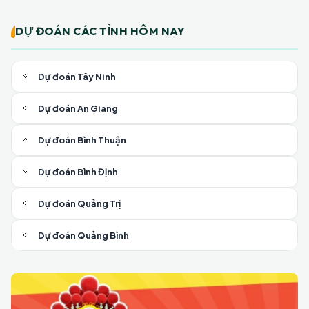
DỰ ĐOÁN CÁC TỈNH HÔM NAY
Dự đoán Tây Ninh
Dự đoán An Giang
Dự đoán Bình Thuận
Dự đoán Bình Định
Dự đoán Quảng Trị
Dự đoán Quảng Bình