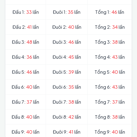
Đầu 1:
33
lần
Đuôi 1:
35
lần
Tổng 1:
46
lần
Đầu 2:
41
lần
Đuôi 2:
40
lần
Tổng 2:
34
lần
Đầu 3:
48
lần
Đuôi 3:
46
lần
Tổng 3:
38
lần
Đầu 4:
36
lần
Đuôi 4:
45
lần
Tổng 4:
43
lần
Đầu 5:
46
lần
Đuôi 5:
39
lần
Tổng 5:
40
lần
Đầu 6:
40
lần
Đuôi 6:
35
lần
Tổng 6:
43
lần
Đầu 7:
37
lần
Đuôi 7:
38
lần
Tổng 7:
37
lần
Đầu 8:
40
lần
Đuôi 8:
42
lần
Tổng 8:
38
lần
Đầu 9:
40
lần
Đuôi 9:
41
lần
Tổng 9:
40
lần