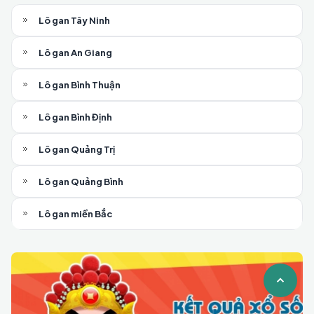
Lô gan Tây Ninh
Lô gan An Giang
Lô gan Bình Thuận
Lô gan Bình Định
Lô gan Quảng Trị
Lô gan Quảng Bình
Lô gan miền Bắc