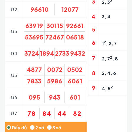
3
2
2, 3
96610
12077
G2
4
3, 4
63919
30115
92661
5
G3
53695
72467
06518
6
2
1
, 2, 7
3724
1894
2733
9432
G4
7
2
2, 7
, 8
4877
0072
0502
8
2, 4, 6
G5
7833
5986
6061
9
2
4, 5
095
943
601
G6
78
84
44
82
G7