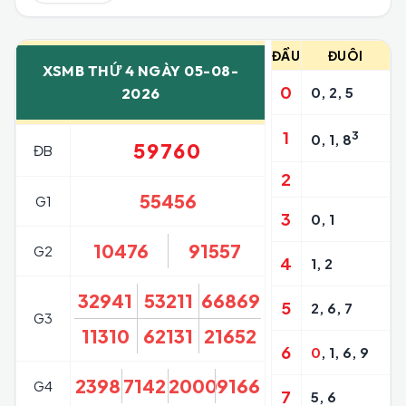
ĐẦU
ĐUÔI
XSMB THỨ 4 NGÀY 05-08-
0
0, 2, 5
2026
1
3
0, 1, 8
59760
ĐB
2
55456
G1
3
0, 1
10476
91557
G2
4
1, 2
32941
53211
66869
5
2, 6, 7
G3
11310
62131
21652
6
0
, 1, 6, 9
2398
7142
2000
9166
G4
7
5, 6