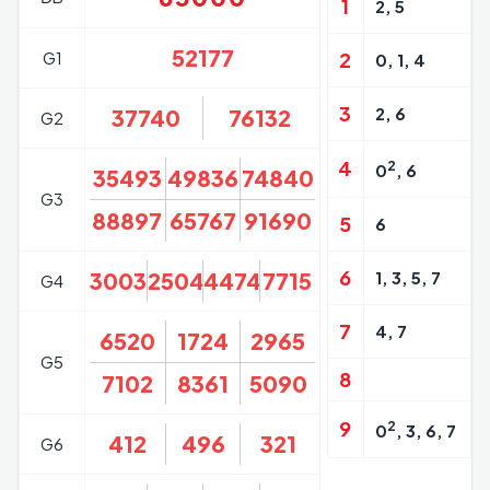
1
2, 5
52177
G1
2
0, 1, 4
3
2, 6
37740
76132
G2
4
2
0
, 6
35493
49836
74840
G3
88897
65767
91690
5
6
6
3003
2504
4474
7715
1, 3, 5, 7
G4
7
4, 7
6520
1724
2965
G5
8
7102
8361
5090
9
2
0
, 3, 6, 7
412
496
321
G6