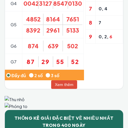
0042
3127
8547
0130
G4
7
0, 4
4852
8164
7651
8
7
G5
8392
2961
5133
9
0, 2,
6
874
639
502
G6
87
29
55
52
G7
Xem thêm
THỐNG KÊ GIẢI ĐẶC BIỆT VỀ NHIỀU NHẤT
TRONG 400 NGÀY