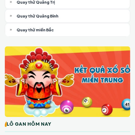
Quay thử Quảng Trị
Quay thử Quảng Bình
Quay thử miền Bắc
LÔ GAN HÔM NAY