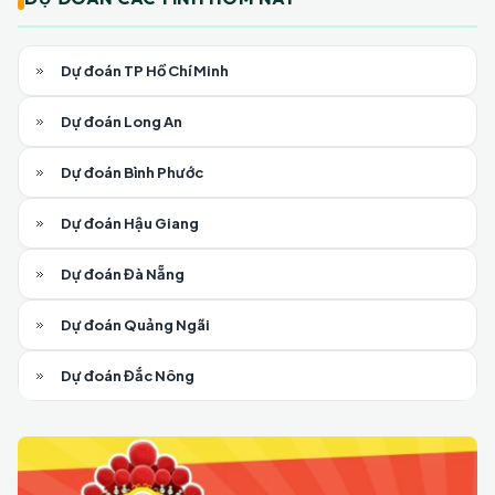
Dự đoán TP Hồ Chí Minh
Dự đoán Long An
Dự đoán Bình Phước
Dự đoán Hậu Giang
Dự đoán Đà Nẵng
Dự đoán Quảng Ngãi
Dự đoán Đắc Nông