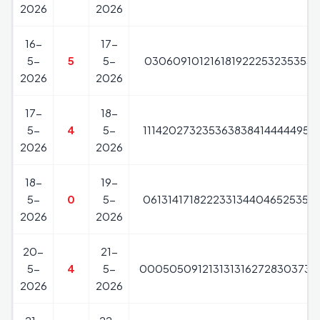
2026
2026
16-
17-
5-
5
5-
03
06
09
10
12
16
18
19
22
25
32
35
35
36
2026
2026
17-
18-
5-
4
5-
11
14
20
27
32
35
36
38
38
41
44
44
49
50
2026
2026
18-
19-
5-
0
5-
06
13
14
17
18
22
23
31
34
40
46
52
53
54
2026
2026
20-
21-
5-
4
5-
00
05
05
09
12
13
13
13
16
27
28
30
37
38
2026
2026