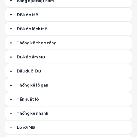
Bảng đặc biệt năm
ĐB kép MB
ĐB kép lệch MB
Thống kê theo tổng
ĐB kép âm MB
Đầu đuôi ĐB
Thống kê lô gan
Tần suất lô
Thống kê nhanh
Lô rơi MB