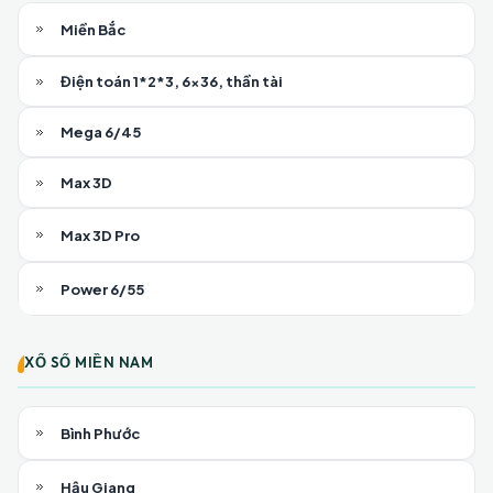
Miền Bắc
Điện toán 1*2*3, 6x36, thần tài
Mega 6/45
Max 3D
Max 3D Pro
Power 6/55
XỔ SỐ MIỀN NAM
Bình Phước
Hậu Giang