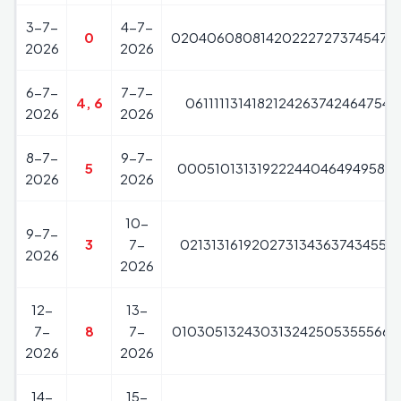
3-7-
4-7-
0
02
04
06
08
08
14
20
22
27
27
37
45
47
4
2026
2026
6-7-
7-7-
4, 6
06
11
11
13
14
18
21
24
26
37
42
46
47
54
5
2026
2026
8-7-
9-7-
5
00
05
10
13
13
19
22
24
40
46
49
49
58
6
2026
2026
10-
9-7-
3
7-
02
13
13
16
19
20
27
31
34
36
37
43
45
50
2026
2026
12-
13-
7-
8
7-
01
03
05
13
24
30
31
32
42
50
53
55
56
60
2026
2026
14-
15-