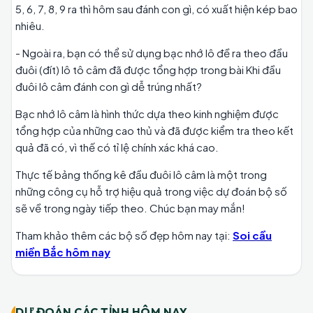
5, 6, 7, 8, 9 ra thì hôm sau đánh con gì, có xuất hiện kép bao
nhiêu.
- Ngoài ra, bạn có thể sử dụng bạc nhớ lô đề ra theo đầu
đuôi (đít) lô tô câm đã được tổng hợp trong bài Khi đầu
đuôi lô câm đánh con gì dễ trúng nhất?
Bạc nhớ lô câm là hình thức dựa theo kinh nghiệm được
tổng hợp của những cao thủ và đã được kiểm tra theo kết
quả đã có, vì thế có tỉ lệ chính xác khá cao.
Thực tế bảng thống kê đầu đuôi lô câm là một trong
những công cụ hỗ trợ hiệu quả trong việc dự đoán bộ số
sẽ về trong ngày tiếp theo. Chúc bạn may mắn!
Tham khảo thêm các bộ số đẹp hôm nay tại:
Soi cầu
miền Bắc hôm nay
DỰ ĐOÁN CÁC TỈNH HÔM NAY