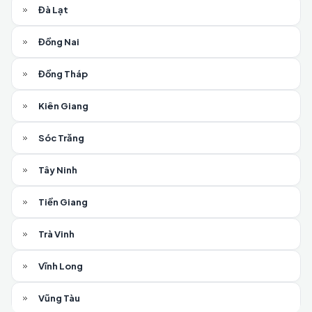
Đà Lạt
Đồng Nai
Đồng Tháp
Kiên Giang
Sóc Trăng
Tây Ninh
Tiền Giang
Trà Vinh
Vĩnh Long
Vũng Tàu