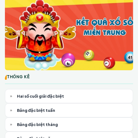
THỐNG KÊ
Hai số cuối giải đặc biệt
Bảng đặc biệt tuần
Bảng đặc biệt tháng