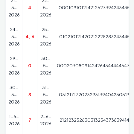
21-
22-
5-
4
5-
00
01
09
10
12
14
21
26
27
39
42
43
43
55
2026
2026
24-
25-
5-
4, 6
5-
01
02
10
12
14
20
21
22
28
28
32
43
44
50
2026
2026
29-
30-
5-
0
5-
00
02
03
08
09
14
24
26
43
44
44
46
47
51
2026
2026
30-
31-
5-
3
5-
03
12
17
17
20
23
29
31
39
40
42
50
52
57
2026
2026
1-6-
2-6-
7
21
21
23
25
26
30
31
32
34
37
38
39
41
43
2026
2026