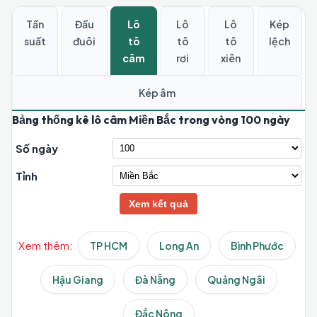
Tần
Đầu
Lô
Lô
Lô
Kép
suất
đuôi
tô
tô
tô
lệch
câm
rơi
xiên
Kép âm
Bảng thống kê lô câm Miền Bắc trong vòng 100 ngày
Số ngày
Tỉnh
Xem kết quả
Xem thêm:
TP HCM
Long An
Bình Phước
Hậu Giang
Đà Nẵng
Quảng Ngãi
Đắc Nông