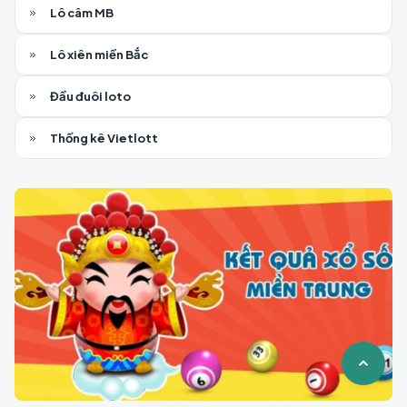
Lô câm MB
Lô xiên miền Bắc
Đầu đuôi loto
Thống kê Vietlott