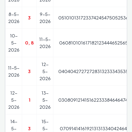
8-5-
9-5-
3
05
10
10
13
17
23
37
42
45
47
50
52
53
63
2026
2026
10-
11-5-
5-
0, 8
06
08
10
10
16
17
18
21
23
44
46
52
56
57
2026
2026
12-
11-5-
3
5-
04
04
04
27
27
27
28
31
32
33
34
35
35
4
2026
2026
12-
13-
5-
1
5-
03
08
09
12
14
15
16
22
33
38
46
46
47
48
2026
2026
14-
15-
5-
3
5-
07
09
14
14
16
19
21
31
31
33
40
42
46
47
4