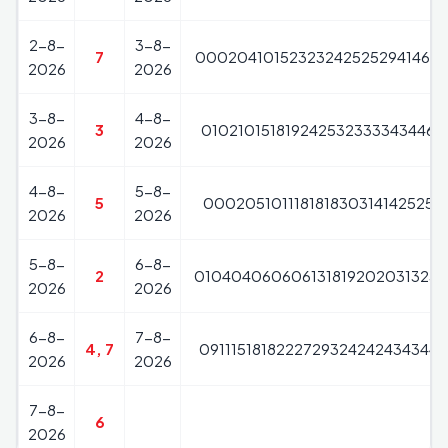
2-8-
3-8-
7
00
02
04
10
15
23
23
24
25
25
29
41
46
47
2026
2026
3-8-
4-8-
3
01
02
10
15
18
19
24
25
32
33
33
43
44
61
2026
2026
4-8-
5-8-
5
00
02
05
10
11
18
18
18
30
31
41
42
52
56
2026
2026
5-8-
6-8-
2
01
04
04
06
06
06
13
18
19
20
20
31
32
35
2026
2026
6-8-
7-8-
4, 7
09
11
15
18
18
22
27
29
32
42
42
43
43
44
4
2026
2026
7-8-
6
2026