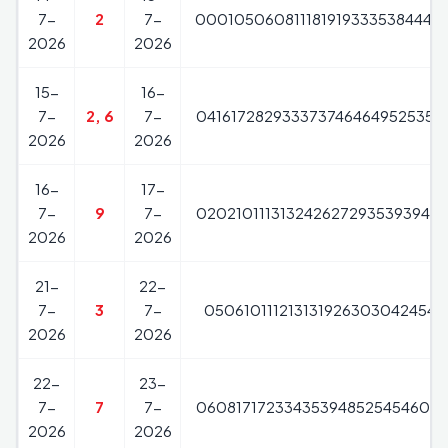
7-
2
7-
00
01
05
06
08
11
18
19
19
33
35
38
44
47
2026
2026
15-
16-
7-
2, 6
7-
04
16
17
28
29
33
37
37
46
46
49
52
53
56
2026
2026
16-
17-
7-
9
7-
02
02
10
11
13
13
24
26
27
29
35
39
39
46
4
2026
2026
21-
22-
7-
3
7-
05
06
10
11
12
13
13
19
26
30
30
42
45
49
2026
2026
22-
23-
7-
7
7-
06
08
17
17
23
34
35
39
48
52
54
54
60
61
2026
2026