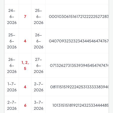
24-
25-
6-
7
6-
00
01
03
06
15
16
17
21
22
22
25
27
28
36
2026
2026
25-
26-
6-
4
6-
04
07
09
32
32
32
34
34
45
46
47
47
67
7
2026
2026
26-
27-
1, 2,
6-
6-
07
13
26
27
31
35
39
39
45
45
47
47
47
48
5
2026
2026
1-7-
2-7-
4
08
11
15
15
19
22
24
25
31
33
33
38
39
40
4
2026
2026
2-7-
3-7-
6
10
13
15
15
18
19
21
24
32
33
34
44
48
51
5
2026
2026