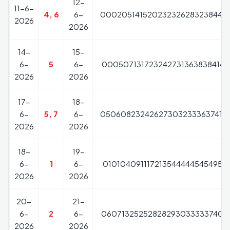
12-
11-6-
4, 6
6-
00
02
05
14
15
20
23
23
26
28
32
38
44
4
2026
2026
14-
15-
6-
5
6-
00
05
07
13
17
23
24
27
31
36
38
38
41
43
2026
2026
17-
18-
6-
5, 7
6-
05
06
08
23
24
26
27
30
32
33
36
37
41
5
2026
2026
18-
19-
6-
1
6-
01
01
04
09
11
17
21
35
44
44
45
45
49
50
2026
2026
20-
21-
6-
2
6-
06
07
13
25
25
28
28
29
30
33
33
37
40
4
2026
2026