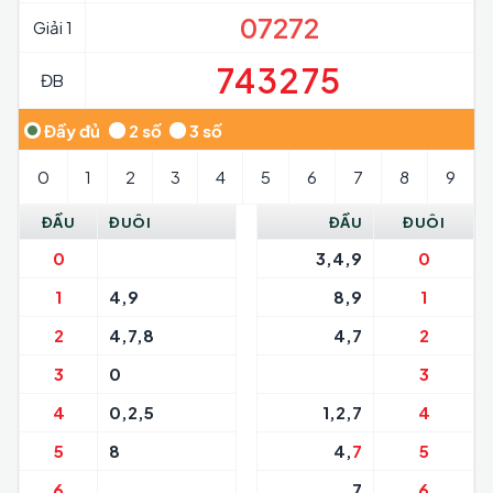
07272
Giải 1
743275
ĐB
0
1
2
3
4
5
6
7
8
9
ĐẦU
ĐUÔI
ĐẦU
ĐUÔI
0
3,4,9
0
1
4,9
8,9
1
2
4,7,8
4,7
2
3
0
3
4
0,2,5
1,2,7
4
5
8
4,
7
5
6
7
6