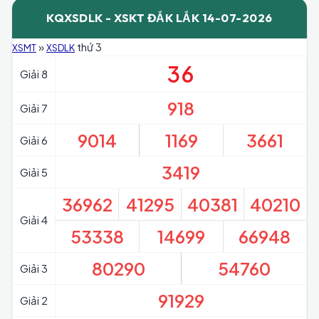
KQXSDLK - XSKT ĐẮK LẮK 14-07-2026
»
thứ 3
XSMT
XSDLK
36
Giải 8
918
Giải 7
9014
1169
3661
Giải 6
3419
Giải 5
36962
41295
40381
40210
Giải 4
53338
14699
66948
80290
54760
Giải 3
91929
Giải 2