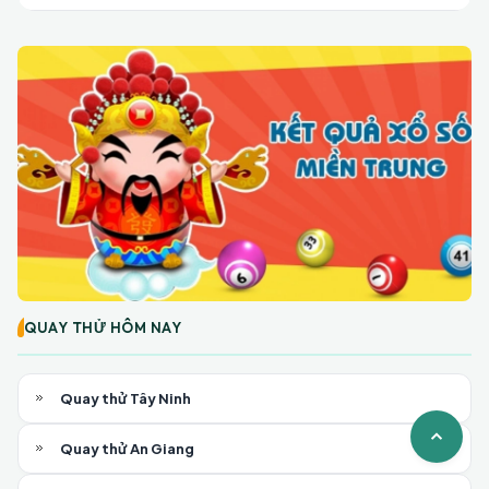
QUAY THỬ HÔM NAY
Quay thử Tây Ninh
Quay thử An Giang