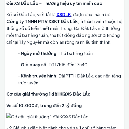
Đài XS Đắc Lắc – Thương hiệu uy tín miền cao
Xổ số Đắc Lắc, viết tắt là
XSDLK
, được phát hành bởi
Công ty TNHH MTV XSKT Đắk Lắk
, là thành viên thuộc hệ
thống xổ số kiến thiết miền Trung. Đài Đắk Lắk mở thưởng
mỗi thứ ba hàng tuần, thu hút đông đảo người chơi không
chỉ tại Tây Nguyên mà còn lan rộng ra nhiều tỉnh thành.
-
Ngày mở thưởng
: Thứ ba hàng tuần
-
Giờ quay số
: Từ 17h15 đến 17h40
-
Kênh truyền hình
: Đài PTTH Đắk Lắk, các nền tảng
trực tuyến
Cơ cấu giải thưởng 1 đài KQXS Đắc Lắc
Vé số 10.000đ, trúng đến 2 tỷ đồng
- 9 Giải phụ đặc biệt dành cho vé sai 1 chữ số hàng trăm