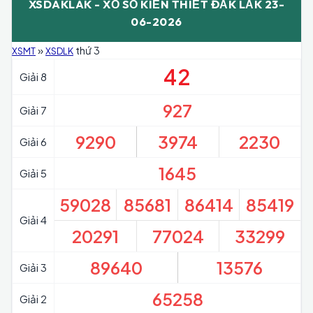
XSDAKLAK - XỔ SỐ KIẾN THIẾT ĐẮK LẮK 23-
06-2026
»
thứ 3
XSMT
XSDLK
42
Giải 8
927
Giải 7
9290
3974
2230
Giải 6
1645
Giải 5
59028
85681
86414
85419
Giải 4
20291
77024
33299
89640
13576
Giải 3
65258
Giải 2