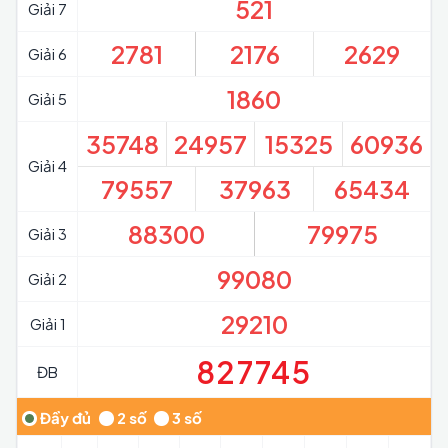
521
Giải 7
2781
2176
2629
Giải 6
1860
Giải 5
35748
24957
15325
60936
Giải 4
79557
37963
65434
88300
79975
Giải 3
99080
Giải 2
29210
Giải 1
827745
ĐB