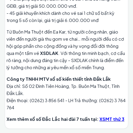
GĐB, giá trị giải 50.000.000 vnđ.
- 45 giải khuyến khích dành cho vé sai 1 chữ số bất kỳ
trong 5 số còn lại, giá trị giải 6.000.000 vnđ
Từ Buôn Ma Thuột đến Ea Kar, từ người công nhân, giáo
viên đến người già thu gom ve chai… mỗi người đều có cơ
hội góp phần cho cộng đồng và hy vọng đổi đời thông
qua một tấm vé
XSDLAK
. Với thông tin minh bạch, cơ cấu
rõ ràng, nội dung đáng tin cậy – SXDLAK chính là điểm đến
lý tưởng cho những ai yêu mến xổ số miền Trung.
Công ty TNHH MTV xổ số kiến thiết tỉnh Đắk Lắk
Địa chỉ: Số 02 Đinh Tiên Hoàng, Tp. Buôn Ma Thuột, Tỉnh
Đắk Lắk.
Điện thoại: (0262) 3 856 541 - LH Trả thưởng: (0262) 3 764
764
Xem thêm xổ số Đắc Lắc hai đài 7 tuần tại:
XSMT thứ 3