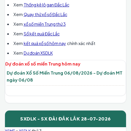
Xem
Thống kê lô gan Đắc Lắc
Xem
Quay thử xổ số Đắc Lắc
Xem
xổ số miền Trung thứ 3
Xem
Sổ kết quả Đắc Lắc
Xem
chính xác nhất
kết quả xổ số hôm nay
Xem
Dự đoán XSDLK
Dự đoán xổ số miền Trung hôm nay
Dự đoán Xổ Số Miền Trung 06/08/2026 - Dự đoán MT
ngày 06/08
SXDLK - SX ĐÀI ĐẮK LẮK 28-07-2026
»
thứ 3