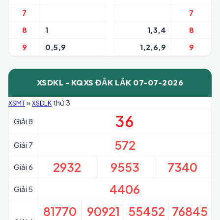
7
7
8
1
1,3,4
8
9
0,5,9
1,2,6,9
9
XSDKL - KQXS ĐẮK LẮK 07-07-2026
»
thứ 3
XSMT
XSDLK
36
Giải 8
572
Giải 7
2932
9553
7340
Giải 6
4406
Giải 5
81770
90921
55452
76845