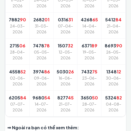
2026
2026
2026
2026
2026
7882
90
2682
01
0316
31
4268
65
5412
84
24-03-
31-03-
07-04-
14-04-
21-04-
2026
2026
2026
2026
2026
2715
06
7478
78
1507
32
6371
89
8693
90
28-04-
05-05-
12-05-
19-05-
26-05-
2026
2026
2026
2026
2026
4558
52
3974
86
5030
26
7432
75
1348
12
02-06-
09-06-
16-06-
23-06-
30-06-
2026
2026
2026
2026
2026
6205
84
9680
54
8277
45
3650
50
5324
82
07-07-
14-07-
21-07-
28-07-
04-08-
2026
2026
2026
2026
2026
⇒ Ngoài ra bạn có thể xem thêm: