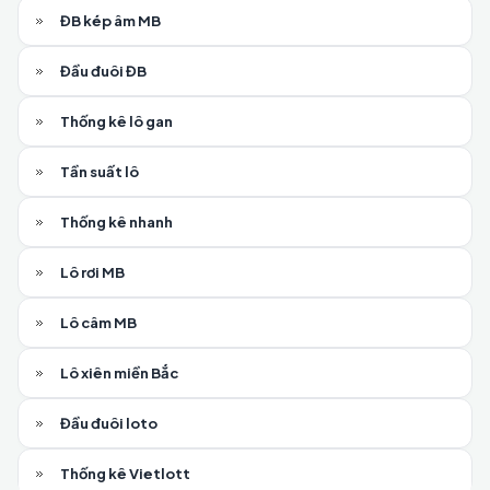
ĐB kép âm MB
Đầu đuôi ĐB
Thống kê lô gan
Tần suất lô
Thống kê nhanh
Lô rơi MB
Lô câm MB
Lô xiên miền Bắc
Đầu đuôi loto
Thống kê Vietlott