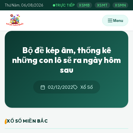
Thứ Năm, 06/08/2026
TRỰC TIẾP
XSMB
XSMT
XSMN
Menu
Bộ đề kép âm, thống kê
những con lô sẽ ra ngày hôm
sau
02/12/2022
Xổ Số
XỔ SỐ MIỀN BẮC