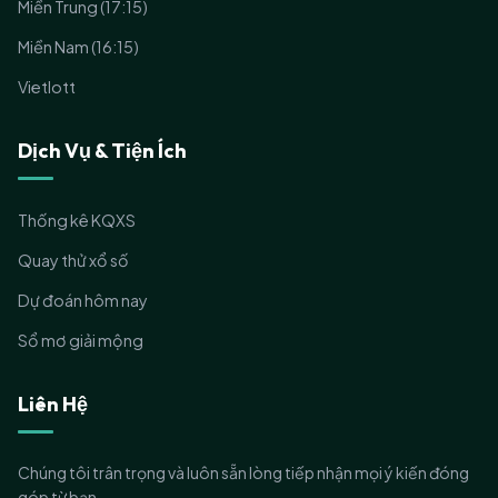
Miền Trung (17:15)
Miền Nam (16:15)
Vietlott
Dịch Vụ & Tiện Ích
Thống kê KQXS
Quay thử xổ số
Dự đoán hôm nay
Sổ mơ giải mộng
Liên Hệ
Chúng tôi trân trọng và luôn sẵn lòng tiếp nhận mọi ý kiến đóng
góp từ bạn.