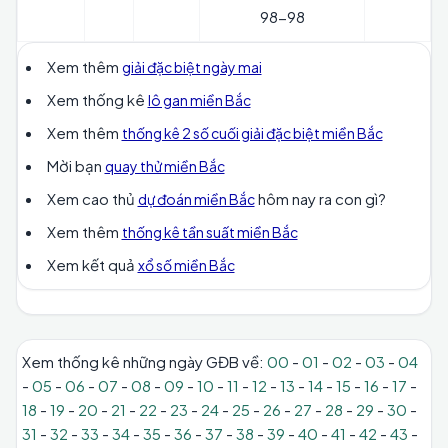
98-98
Xem thêm
giải đặc biệt ngày mai
Xem thống kê
lô gan miền Bắc
Xem thêm
thống kê 2 số cuối giải đặc biệt miền Bắc
Mời bạn
quay thử miền Bắc
Xem cao thủ
hôm nay ra con gì?
dự đoán miền Bắc
Xem thêm
thống kê tần suất miền Bắc
Xem kết quả
xổ số miền Bắc
Xem thống kê những ngày GĐB về:
00
-
01
-
02
-
03
-
04
-
05
-
06
-
07
-
08
-
09
-
10
-
11
-
12
-
13
-
14
-
15
-
16
-
17
-
18
-
19
-
20
-
21
-
22
-
23
-
24
-
25
-
26
-
27
-
28
-
29
-
30
-
31
-
32
-
33
-
34
-
35
-
36
-
37
-
38
-
39
-
40
-
41
-
42
-
43
-