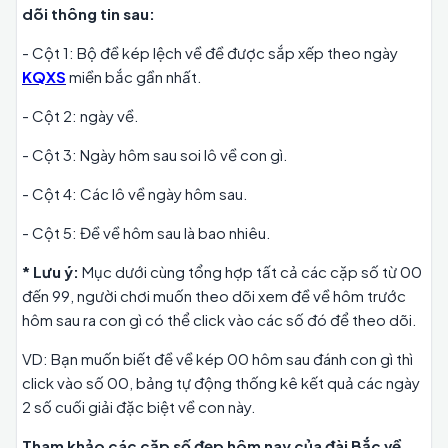
dõi thông tin sau:
- Cột 1: Bộ đề kép lệch về đề được sắp xếp theo ngày
KQXS
miền bắc gần nhất.
- Cột 2: ngày về.
- Cột 3: Ngày hôm sau soi lô về con gì.
- Cột 4: Các lô về ngày hôm sau.
- Cột 5: Đề về hôm sau là bao nhiêu.
* Lưu ý:
Mục dưới cùng tổng hợp tất cả các cặp số từ 00
đến 99, người chơi muốn theo dõi xem đề về hôm trước
hôm sau ra con gì có thể click vào các số đó để theo dõi.
VD: Bạn muốn biết đề về kép 00 hôm sau đánh con gì thì
click vào số 00, bảng tự động thống kê kết quả các ngày
2 số cuối giải đặc biệt về con này.
Tham khảo các cặp số đẹp hôm nay của đài Bắc về