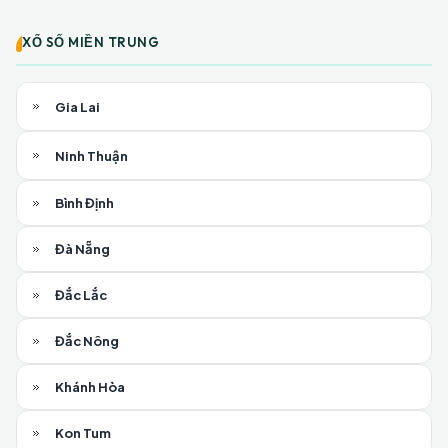
XỔ SỐ MIỀN TRUNG
Gia Lai
Ninh Thuận
Bình Định
Đà Nẵng
Đắc Lắc
Đắc Nông
Khánh Hòa
Kon Tum