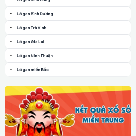
Lô gan Bình Dương
Lô gan Trà Vinh
Lô gan Gia Lai
Lô gan Ninh Thuận
Lô gan miền Bắc