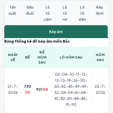
Tần
Đầu
Lô
Lô
Lô
Kép
suất
đuôi
tô
tô
tô
lệch
câm
rơi
xiên
Kép âm
Bảng thống kê đề kép âm miền Bắc
ĐỀ
NGÀY
HÔM
ĐỀ
HÔM
LÔ HÔM SAU
VỀ
SAU
SAU
05-06-10-11-12-
13-13-19-26-30-
21-7-
730
30-42-45-49-49-
22-7-
921
54
2026
70
52-54-54-61-68-
2026
81-82-83-84-86-
91-92