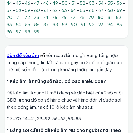
44
-
45
-
46
-
47
-
48
-
49
-
50
-
51
-
52
-
53
-
54
-
55
-
56
-
57
-
58
-
59
-
60
-
61
-
62
-
63
-
64
-
65
-
66
-
67
-
68
-
69
-
70
-
71
-
72
-
73
-
74
-
75
-
76
-
77
-
78
-
79
-
80
-
81
-
82
-
83
-
84
-
85
-
86
-
87
-
88
-
89
-
90
-
91
-
92
-
93
-
94
-
95
-
96
-
97
-
98
-
99
-
Dàn đề kép âm
về
hôm sau đánh lô gì? Bảng tổng hợp
cung cấp thông tin tất cả các ngày có 2 số cuối giải đặc
biệt xổ số miền bắc trong khoảng thời gian gần đây.
* Kép âm là những số nào, có bao nhiêu con?
Đề kép âm là cũng là một dạng về đặc biệt của 2 số cuối
GĐB, trong đó có số hàng chục và hàng đơn vị được soi
theo bóng âm, ta có 10 lô kép âm như sau:
07-70, 14-41, 29-92, 36-63, 58-85.
* Bảng soi cầu lô đề kép âm MB cho người chơi theo