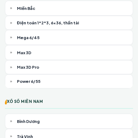
Miền Bắc
Điện toán 1*2*3, 6x36, thần tài
Mega 6/45
Max 3D
Max 3D Pro
Power 6/55
XỔ SỐ MIỀN NAM
Bình Dương
Trà Vinh