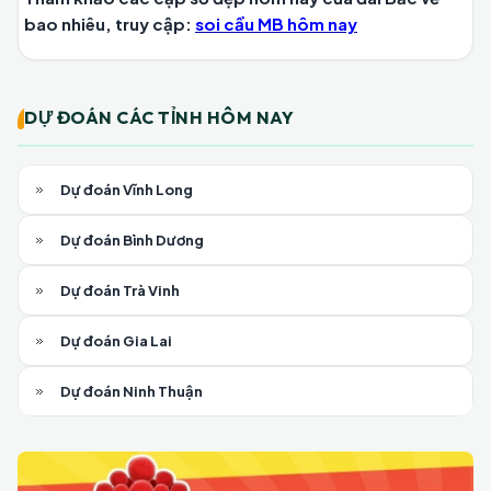
bao nhiêu, truy cập:
soi cầu MB hôm nay
DỰ ĐOÁN CÁC TỈNH HÔM NAY
Dự đoán Vĩnh Long
Dự đoán Bình Dương
Dự đoán Trà Vinh
Dự đoán Gia Lai
Dự đoán Ninh Thuận