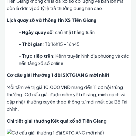
Tiền Giang không chỉ là đài xổ số có lượng vé bán lớn mà
còn là đơn vị có tỷ lệ trả thưởng đúng hạn cao.
Lịch quay số và thông tin XS Tiền Giang
-
Ngày quay số
: chủ nhật hàng tuần
-
Thời gian
: Từ 16h15 – 16h45
-
Trực tiếp trên
: Kênh truyền hình địa phương và các
nền tảng xổ số online
Cơ cấu giải thưởng 1 đài SXTGIANG mới nhất
Mỗi tấm vé trị giá 10.000 VNĐ mang đến 11 cơ hội trúng
thưởng. Cơ cấu giải được niêm yết rõ ràng, minh bạch và
cập nhật thường xuyên theo thông tư mới nhất của Bộ Tài
chính.
Chi tiết giải thưởng Kết quả xổ số Tiền Giang