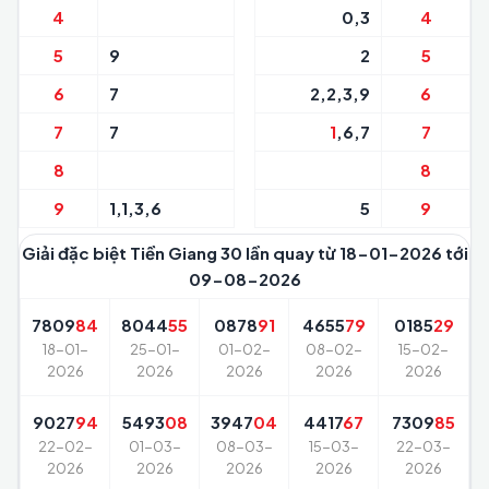
4
0,3
4
5
9
2
5
6
7
2,2,3,9
6
7
7
1
,6,7
7
8
8
9
1,1,3,6
5
9
Giải đặc biệt Tiền Giang 30 lần quay từ 18-01-2026 tới
09-08-2026
7809
84
8044
55
0878
91
4655
79
0185
29
18-01-
25-01-
01-02-
08-02-
15-02-
2026
2026
2026
2026
2026
9027
94
5493
08
3947
04
4417
67
7309
85
22-02-
01-03-
08-03-
15-03-
22-03-
2026
2026
2026
2026
2026