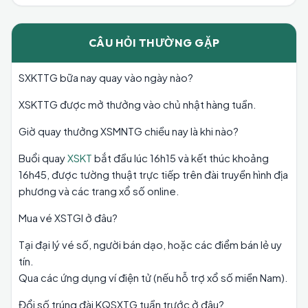
CÂU HỎI THƯỜNG GẶP
SXKTTG bữa nay quay vào ngày nào?
XSKTTG được mở thưởng vào chủ nhật hàng tuần.
Giờ quay thưởng XSMNTG chiều nay là khi nào?
Buổi quay
XSKT
bắt đầu lúc 16h15 và kết thúc khoảng
16h45, được tường thuật trực tiếp trên đài truyền hình địa
phương và các trang xổ số online.
Mua vé XSTGI ở đâu?
Tại đại lý vé số, người bán dạo, hoặc các điểm bán lẻ uy
tín.
Qua các ứng dụng ví điện tử (nếu hỗ trợ xổ số miền Nam).
Đổi số trúng đài KQSXTG tuần trước ở đâu?