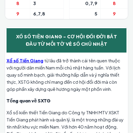
8
3
0,7,9
8
9
6,7,8
5
9
XỔ SỐ TIỀN GIANG – CƠ HỘI ĐỔI ĐỜI BẮT
ĐẦU TỪ MỖI TỜ VÉ SỐ CHỦ NHẬT
Xổ số Tiền Giang
từ lâu đã trở thành cái tên quen thuộc
với người dân miền Nam mỗi chủ nhật hàng tuần. Với lịch
quay số minh bạch, giải thưởng hấp dẫn và ý nghĩa thiết
thực, XSTG không chỉ mang đến cơ hội đổi đời mà còn
góp phần xây dựng quê hương ngày một phồn vinh.
Tổng quan về SXTG
Xổ số kiến thiết Tiền Giang do Công ty TNHH MTV XSKT
Tiền Giang phát hành và quản lý, là một trong những đài uy
tín nhất khu vực miền Nam. Với hơn 40 năm hoạt động,