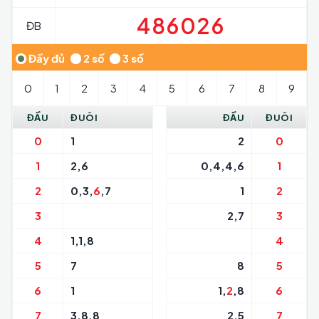
486026
ĐB
0
1
2
3
4
5
6
7
8
9
ĐẦU
ĐUÔI
ĐẦU
ĐUÔI
0
1
2
0
1
2,6
0,4,4,6
1
2
0,3,
6
,7
1
2
3
2,7
3
4
1,1,8
4
5
7
8
5
6
1
1,
2
,8
6
7
3,8,8
2,5
7