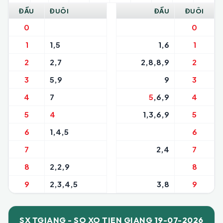
ĐẦU
ĐUÔI
ĐẦU
ĐUÔI
0
0
1
1,5
1,6
1
2
2,7
2,8,8,9
2
3
5,9
9
3
4
7
5
,6,9
4
5
4
1,3,6,9
5
6
1,4,5
6
7
2,4
7
8
2,2,9
8
9
2,3,4,5
3,8
9
SX TGIANG - SO XO TIEN GIANG 19-07-2026