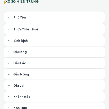
XỔ SỐ MIỀN TRUNG
Phú Yên
Thừa Thiên Huế
Bình Định
Đà Nẵng
Đắc Lắc
Đắc Nông
Gia Lai
Khánh Hòa
Kon Tum