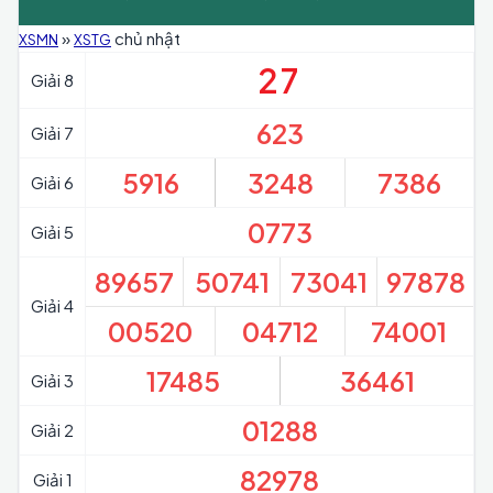
»
chủ nhật
XSMN
XSTG
27
Giải 8
623
Giải 7
5916
3248
7386
Giải 6
0773
Giải 5
89657
50741
73041
97878
Giải 4
00520
04712
74001
17485
36461
Giải 3
01288
Giải 2
82978
Giải 1