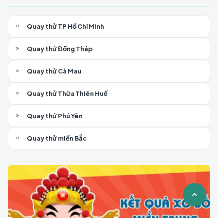
Quay thử TP Hồ Chí Minh
Quay thử Đồng Tháp
Quay thử Cà Mau
Quay thử Thừa Thiên Huế
Quay thử Phú Yên
Quay thử miền Bắc