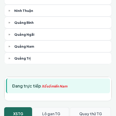
Ninh Thuận
Quảng Bình
Quảng Ngãi
Quảng Nam
Quảng Trị
Đang trực tiếp
Xổ số miền Nam
XSTG
Lô gan TG
Quay thử TG