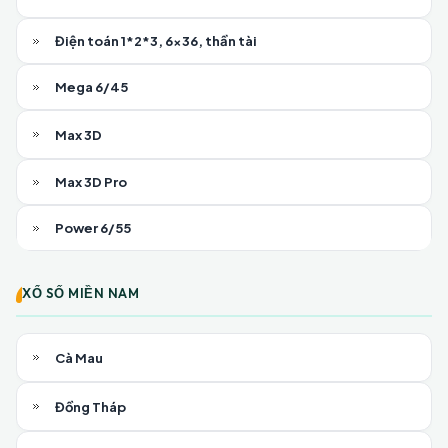
Điện toán 1*2*3, 6x36, thần tài
Mega 6/45
Max 3D
Max 3D Pro
Power 6/55
XỔ SỐ MIỀN NAM
Cà Mau
Đồng Tháp