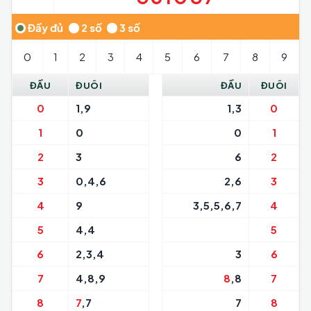
0
1
2
3
4
5
6
7
8
9
ĐẦU
ĐUÔI
ĐẦU
ĐUÔI
0
1,9
1,3
0
1
0
0
1
2
3
6
2
3
0,4,6
2,6
3
4
9
3,5,5,6,7
4
5
4,4
5
6
2,3,4
3
6
7
4,8,9
8
,8
7
8
7
,7
7
8