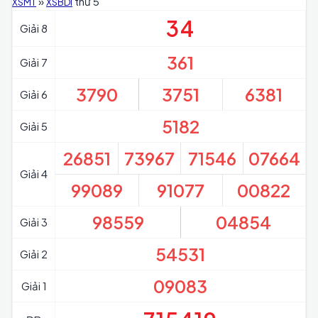
»
thứ 5
XSMT
XSBDI
34
Giải 8
361
Giải 7
3790
3751
6381
Giải 6
5182
Giải 5
26851
73967
71546
07664
Giải 4
99089
91077
00822
98559
04854
Giải 3
54531
Giải 2
09083
Giải 1