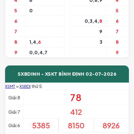
5
0
5
6
0,3,4,
8
6
7
9
7
8
1,4,
6
3
8
9
0,0,4,7
9
SXBDINH - XSKT BÌNH ĐỊNH 02-07-2026
»
thứ 5
XSMT
XSBDI
78
Giải 8
412
Giải 7
5385
8150
8926
Giải 6