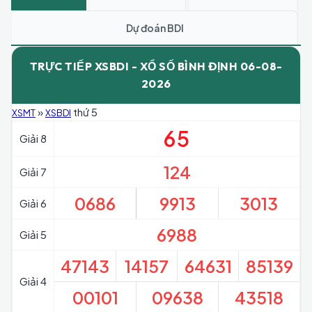
Dự đoán BDI
TRỰC TIẾP XSBDI - XỔ SỐ BÌNH ĐỊNH 06-08-
2026
»
thứ 5
XSMT
XSBDI
65
Giải 8
124
Giải 7
0686
9913
3013
Giải 6
6988
Giải 5
47143
14157
64631
85139
Giải 4
00101
09638
43518