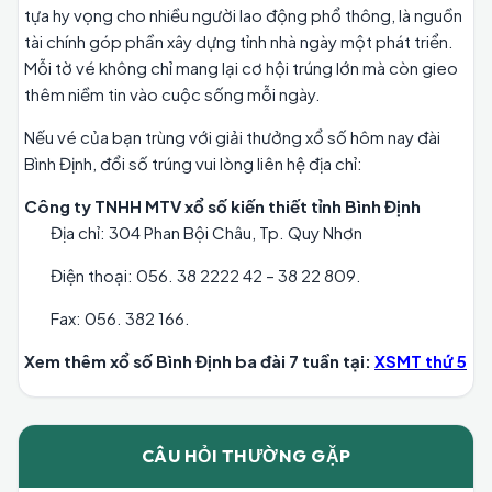
tựa hy vọng cho nhiều người lao động phổ thông, là nguồn
tài chính góp phần xây dựng tỉnh nhà ngày một phát triển.
Mỗi tờ vé không chỉ mang lại cơ hội trúng lớn mà còn gieo
thêm niềm tin vào cuộc sống mỗi ngày.
Nếu vé của bạn trùng với giải thưởng xổ số hôm nay đài
Bình Định, đổi số trúng vui lòng liên hệ địa chỉ:
Công ty TNHH MTV xổ số kiến thiết tỉnh Bình Định
Địa chỉ: 304 Phan Bội Châu, Tp. Quy Nhơn
Điện thoại: 056. 38 2222 42 – 38 22 809.
Fax: 056. 382 166.
Xem thêm xổ số Bình Định ba đài 7 tuần tại:
XSMT thứ 5
CÂU HỎI THƯỜNG GẶP