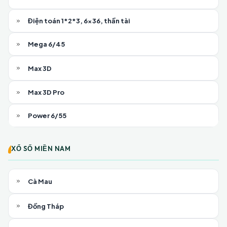
Điện toán 1*2*3, 6x36, thần tài
Mega 6/45
Max 3D
Max 3D Pro
Power 6/55
XỔ SỐ MIỀN NAM
Cà Mau
Đồng Tháp