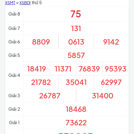
»
thứ 5
XSMT
XSBDI
75
Giải 8
131
Giải 7
8809
0613
9142
Giải 6
5857
Giải 5
18419
11371
76839
95393
Giải 4
21782
35041
62997
26787
31400
Giải 3
18468
Giải 2
73622
Giải 1