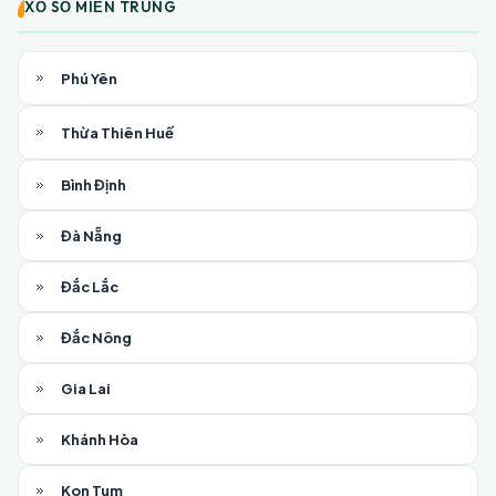
XỔ SỐ MIỀN TRUNG
Phú Yên
Thừa Thiên Huế
Bình Định
Đà Nẵng
Đắc Lắc
Đắc Nông
Gia Lai
Khánh Hòa
Kon Tum