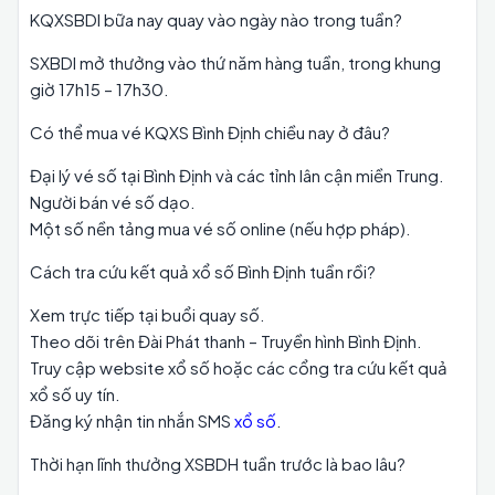
KQXSBDI bữa nay quay vào ngày nào trong tuần?
SXBDI mở thưởng vào thứ năm hàng tuần, trong khung
giờ 17h15 – 17h30.
Có thể mua vé KQXS Bình Định chiều nay ở đâu?
Đại lý vé số tại Bình Định và các tỉnh lân cận miền Trung.
Người bán vé số dạo.
Một số nền tảng mua vé số online (nếu hợp pháp).
Cách tra cứu kết quả xổ số Bình Định tuần rồi?
Xem trực tiếp tại buổi quay số.
Theo dõi trên Đài Phát thanh – Truyền hình Bình Định.
Truy cập website xổ số hoặc các cổng tra cứu kết quả
xổ số uy tín.
Đăng ký nhận tin nhắn SMS
xổ số
.
Thời hạn lĩnh thưởng XSBDH tuần trước là bao lâu?