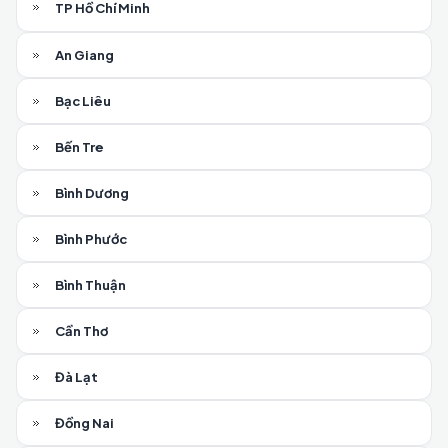
TP Hồ Chí Minh
An Giang
Bạc Liêu
Bến Tre
Bình Dương
Bình Phước
Bình Thuận
Cần Thơ
Đà Lạt
Đồng Nai