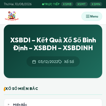
Thứ Hai, 10/08/2026
TRỰC TIẾP
XSMB
XSMT
XSMN
Menu
XSBDI – Kết Quả Xổ Số Bình
Định – XSBDH – XSBDINH
03/12/2022
Xổ Số
XỔ SỐ MIỀN BẮC
Miền Bắc