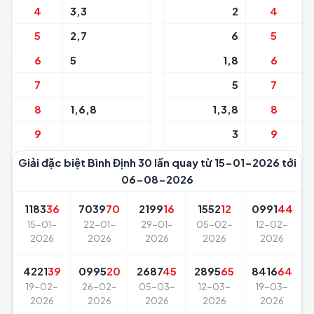
4
3,3
2
4
5
2,7
6
5
6
5
1,8
6
7
5
7
8
1,6,8
1,3,8
8
9
3
9
Giải đặc biệt Bình Định 30 lần quay từ 15-01-2026 tới
06-08-2026
1183
36
7039
70
2199
16
1552
12
0991
44
15-01-
22-01-
29-01-
05-02-
12-02-
2026
2026
2026
2026
2026
4221
39
0995
20
2687
45
2895
65
8416
64
19-02-
26-02-
05-03-
12-03-
19-03-
2026
2026
2026
2026
2026