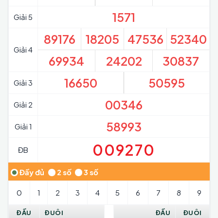
1571
Giải 5
89176
18205
47536
52340
Giải 4
69934
24202
30837
16650
50595
Giải 3
00346
Giải 2
58993
Giải 1
009270
ĐB
0
1
2
3
4
5
6
7
8
9
ĐẦU
ĐUÔI
ĐẦU
ĐUÔI