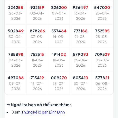
3242
58
9321
59
8262
00
9364
97
5470
20
26-03-
02-04-
09-04-
16-04-
23-04-
2026
2026
2026
2026
2026
5028
49
8782
66
5574
64
7731
86
7325
85
30-04-
07-05-
14-05-
21-05-
28-05-
2026
2026
2026
2026
2026
7858
98
7525
15
1914
02
5790
93
7095
29
04-06-
11-06-
18-06-
25-06-
02-07-
2026
2026
2026
2026
2026
4970
86
7154
19
0092
70
8034
10
5778
21
09-07-
16-07-
23-07-
30-07-
06-08-
2026
2026
2026
2026
2026
⇒ Ngoài ra bạn có thể xem thêm:
Xem
Thống kê lô gan Bình Định