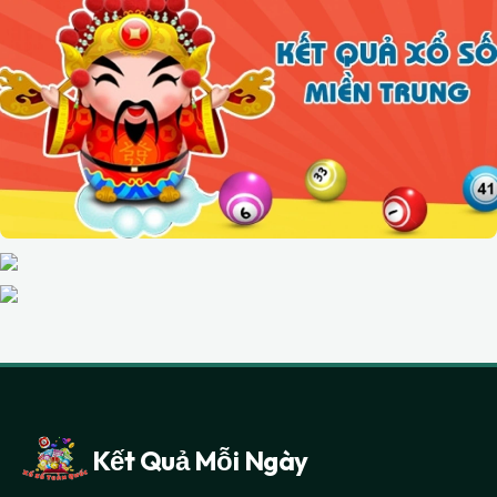
Kết Quả Mỗi Ngày