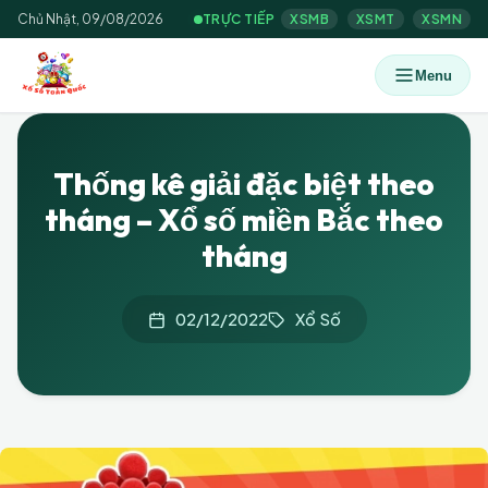
Chủ Nhật, 09/08/2026
TRỰC TIẾP
XSMB
XSMT
XSMN
Menu
Thống kê giải đặc biệt theo
tháng – Xổ số miền Bắc theo
tháng
02/12/2022
Xổ Số