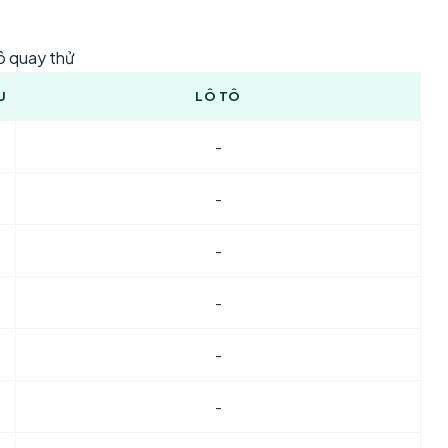
ô quay thử
U
LÔ TÔ
-
-
-
-
-
-