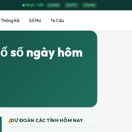
TRỰC TIẾP
XSMB
XSMT
XSMN
Thống Kê
Sổ Mơ
Tk Cầu
xổ số ngày hôm
DỰ ĐOÁN CÁC TỈNH HÔM NAY