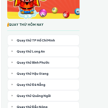
QUAY THỬ HÔM NAY
Quay thử TP Hồ Chí Minh
Quay thử Long An
Quay thử Bình Phước
Quay thử Hậu Giang
Quay thử Đà Nẵng
Quay thử Quảng Ngãi
Quay thử Đắc Nông