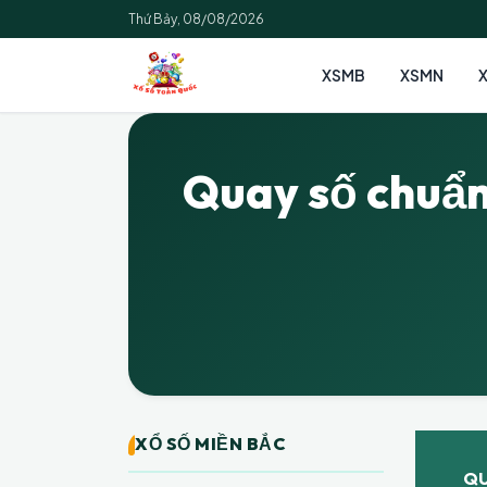
Thứ Bảy, 08/08/2026
XSMB
XSMN
Quay số chuẩn
XỔ SỐ MIỀN BẮC
QU