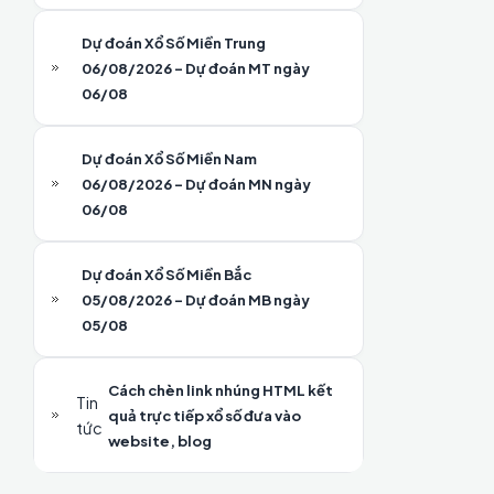
Dự đoán Xổ Số Miền Trung
06/08/2026 - Dự đoán MT ngày
06/08
Dự đoán Xổ Số Miền Nam
06/08/2026 - Dự đoán MN ngày
06/08
Dự đoán Xổ Số Miền Bắc
05/08/2026 - Dự đoán MB ngày
05/08
Cách chèn link nhúng HTML kết
Tin
quả trực tiếp xổ số đưa vào
tức
website, blog