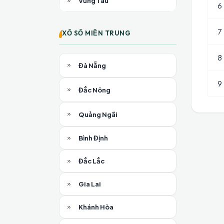
Vũng Tàu
6
7
XỔ SỐ MIỀN TRUNG
8
Đà Nẵng
9
Đắc Nông
Quảng Ngãi
Bình Định
Đắc Lắc
Gia Lai
Khánh Hòa