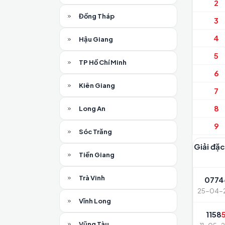
2
Đồng Tháp
3
4
Hậu Giang
5
TP Hồ Chí Minh
6
Kiên Giang
7
8
Long An
9
Sóc Trăng
Giải đặ
Tiền Giang
Trà Vinh
0774
25-04-
Vĩnh Long
1158
Vũng Tàu