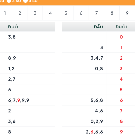
1
2
3
4
5
6
7
8
9
ĐUÔI
ĐẦU
ĐUÔI
3,8
0
3
1
8,9
3,4,7
2
1,2
0,8
3
2,7
4
6
5
6,7,
9
,9,9
5,6,8
6
2
4,6
7
3,6
0,2,9
8
8
2,
6
,6,6
9