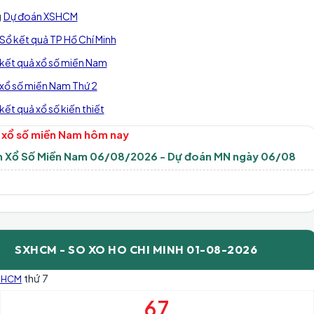
g
Dự đoán XSHCM
Sổ kết quả TP Hồ Chí Minh
kết quả xổ số miền Nam
xổ số miền Nam Thứ 2
kết quả xổ số kiến thiết
 xổ số miền Nam hôm nay
n Xổ Số Miền Nam 06/08/2026 - Dự đoán MN ngày 06/08
SXHCM - SO XO HO CHI MINH 01-08-2026
thứ 7
SHCM
67