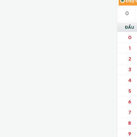
0
ĐẦU
0
1
2
3
4
5
6
7
8
9