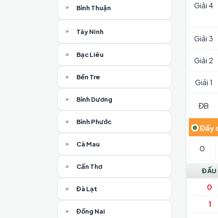
Giải 4
Bình Thuận
Tây Ninh
Giải 3
Bạc Liêu
Giải 2
Bến Tre
Giải 1
Bình Dương
ĐB
Bình Phước
Cà Mau
0
Cần Thơ
ĐẦU
0
Đà Lạt
1
Đồng Nai