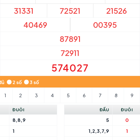
31331
72521
21526
40469
00395
87891
72911
574027
1
2
3
4
5
6
7
8
9
ĐUÔI
ĐẦU
ĐUÔI
8,8,9
5
0
1
1,2,3,7,9
1