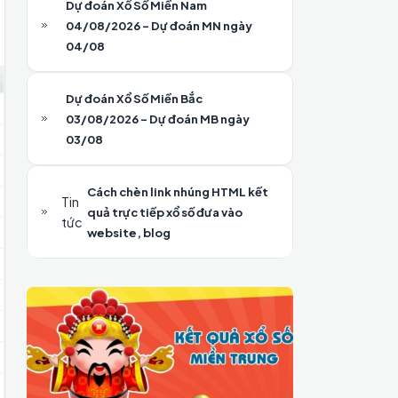
Dự đoán Xổ Số Miền Nam
04/08/2026 - Dự đoán MN ngày
04/08
Dự đoán Xổ Số Miền Bắc
03/08/2026 - Dự đoán MB ngày
03/08
Cách chèn link nhúng HTML kết
Tin
quả trực tiếp xổ số đưa vào
tức
website, blog