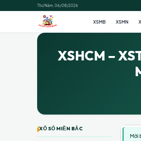
Thứ Năm, 06/08/2026
XSMB
XSMN
XSHCM – XSTP
XỔ SỐ MIỀN BẮC
Mời 