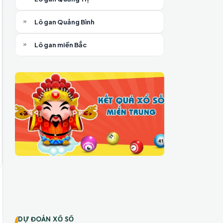
Lô gan Quảng Bình
Lô gan miền Bắc
DỰ ĐOÁN XỔ SỐ