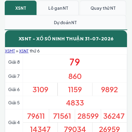
XSNT
Lô gan NT
Quay thử NT
Dự đoán NT
XSNT - XỔ SỐ NINH THUẬN 31-07-2026
»
thứ 6
XSMT
XSNT
79
Giải 8
860
Giải 7
3109
1159
9892
Giải 6
4833
Giải 5
79611
71561
28599
36247
Giải 4
14347
79034
26959