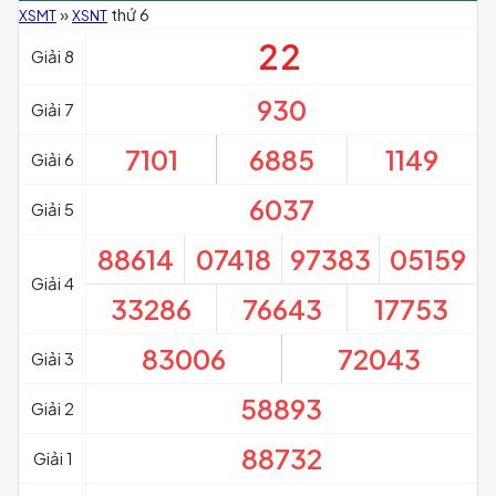
»
thứ 6
XSMT
XSNT
22
Giải 8
930
Giải 7
7101
6885
1149
Giải 6
6037
Giải 5
88614
07418
97383
05159
Giải 4
33286
76643
17753
83006
72043
Giải 3
58893
Giải 2
88732
Giải 1