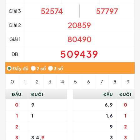
52574
57797
Giải 3
20859
Giải 2
80490
Giải 1
509439
ĐB
0
1
2
3
4
5
6
7
8
9
ĐẦU
ĐUÔI
ĐẦU
ĐUÔI
0
9
6,9
0
1
1
1,6
1
2
9
2
3
3,4,
9
3
3