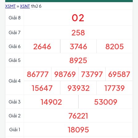
»
thứ 6
XSMT
XSNT
02
Giải 8
258
Giải 7
2646
3746
8205
Giải 6
8925
Giải 5
86777
98769
73797
69587
Giải 4
15647
93932
17739
14902
53009
Giải 3
76221
Giải 2
18095
Giải 1