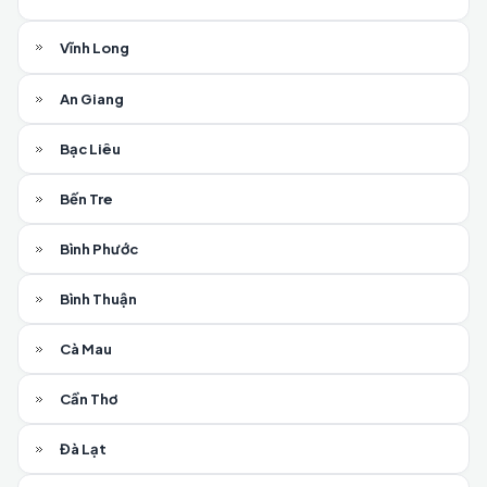
Vĩnh Long
An Giang
Bạc Liêu
Bến Tre
Bình Phước
Bình Thuận
Cà Mau
Cần Thơ
Đà Lạt