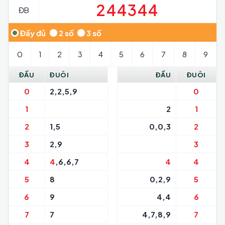
244344
ĐB
0
1
2
3
4
5
6
7
8
9
ĐẦU
ĐUÔI
ĐẦU
ĐUÔI
0
2,2,5,9
0
1
2
1
2
1,5
0,0,3
2
3
2,9
3
4
4
,6,6,7
4
4
5
8
0,2,9
5
6
9
4,4
6
7
7
4,7,8,9
7