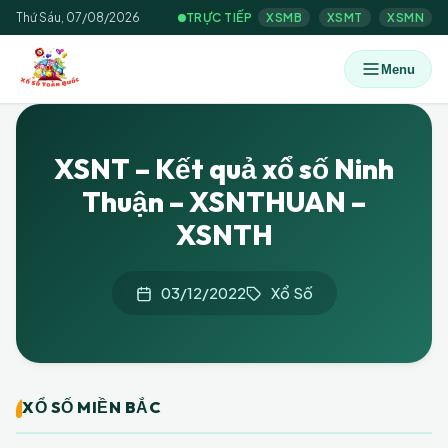
Thứ Sáu, 07/08/2026
TRỰC TIẾP
XSMB
XSMT
XSMN
Menu
XSNT – Kết quả xổ số Ninh
Thuận – XSNTHUAN –
XSNTH
03/12/2022
Xổ Số
XỔ SỐ MIỀN BẮC