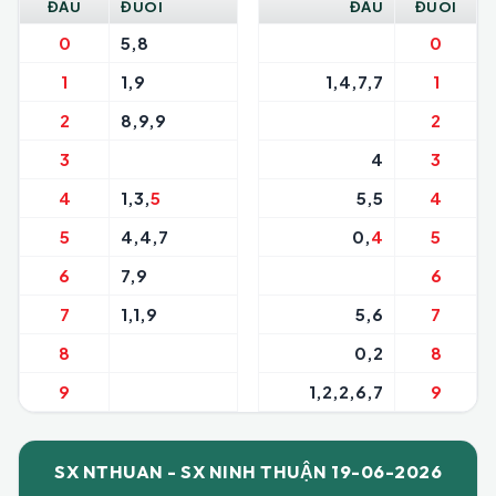
ĐẦU
ĐUÔI
ĐẦU
ĐUÔI
0
5,8
0
1
1,9
1,4,7,7
1
2
8,9,9
2
3
4
3
4
1,3,
5
5,5
4
5
4,4,7
0,
4
5
6
7,9
6
7
1,1,9
5,6
7
8
0,2
8
9
1,2,2,6,7
9
SX NTHUAN - SX NINH THUẬN 19-06-2026