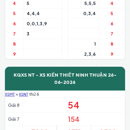
4
5
5,5,5
4
5
4,4,4
0,3,4
5
6
0,0,1,3,9
6
7
3
7
8
1
8
9
2,3,6
9
KQXS NT - XS KIẾN THIẾT NINH THUẬN 26-
06-2026
»
thứ 6
XSMT
XSNT
54
Giải 8
154
Giải 7