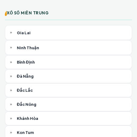
XỔ SỐ MIỀN TRUNG
Gia Lai
Ninh Thuận
Bình Định
Đà Nẵng
Đắc Lắc
Đắc Nông
Khánh Hòa
Kon Tum