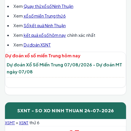
Xem
Quay thử xổ số Ninh Thuận
Xem
xổ số miền Trung thứ 6
Xem
Sổ kết quả Ninh Thuận
Xem
chính xác nhất
kết quả xổ số hôm nay
Xem
Dự đoán XSNT
Dự đoán xổ số miền Trung hôm nay
Dự đoán Xổ Số Miền Trung 07/08/2026 - Dự đoán MT
ngày 07/08
SXNT - SO XO NINH THUAN 24-07-2026
»
thứ 6
XSMT
XSNT