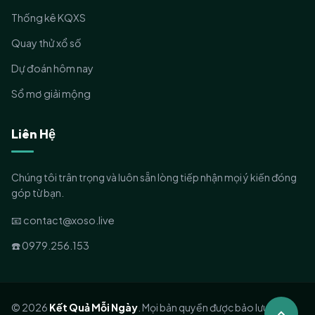
Thống kê KQXS
Quay thử xổ số
Dự đoán hôm nay
Sổ mơ giải mộng
Liên Hệ
Chúng tôi trân trọng và luôn sẵn lòng tiếp nhận mọi ý kiến đóng
góp từ bạn.
📧
contact@xoso.live
☎️ 0979.256.153
© 2026
Kết Quả Mỗi Ngày
. Mọi bản quyền được bảo lưu.