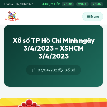
Thứ Sáu, 07/08/2026
TRỰC TIẾP
XSMB
XSMT
XSMN
Menu
Xổ số TP Hồ Chí Minh ngày
3/4/2023 – XSHCM
3/4/2023
03/04/2023
Xổ Số